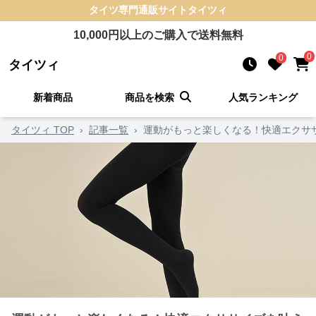
タイツ
専門通販サイト
タイツィ
10,000
円以上のご購入で送料無料
0
0
タイツィ
新着商品
商品を検索
人気ランキング
タイツィ TOP
›
記事一覧
›
運動がもっと楽しくなる！快適エクサ