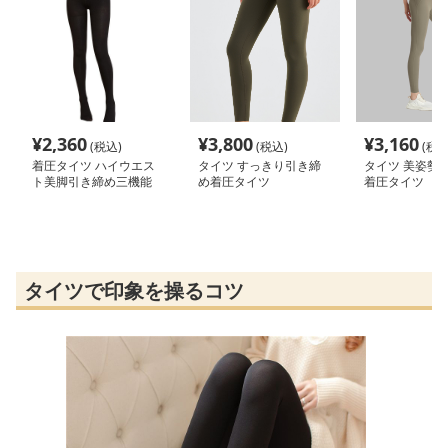
¥
2,360
¥
3,800
¥
3,160
(税込)
(税込)
(税込
着圧タイツ ハイウエス
タイツ すっきり引き締
タイツ 美姿勢
ト美脚引き締め三機能
め着圧タイツ
着圧タイツ
タイツで印象を操るコツ