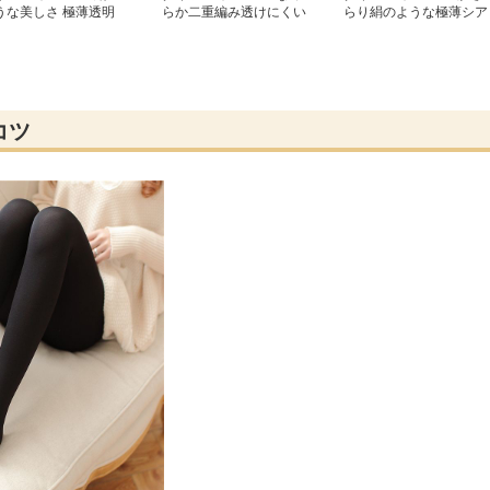
うな美しさ 極薄透明
らか二重編み透けにくい
らり絹のような極薄シア
トッキング
タイツ
ータイツ
コツ