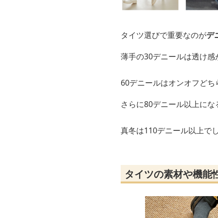
タイツ選びで重要なのが
デ
薄手の30デニールは透け
60デニールはオンオフど
さらに80デニール以上に
真冬は110デニール以上で
タイツの素材や機能