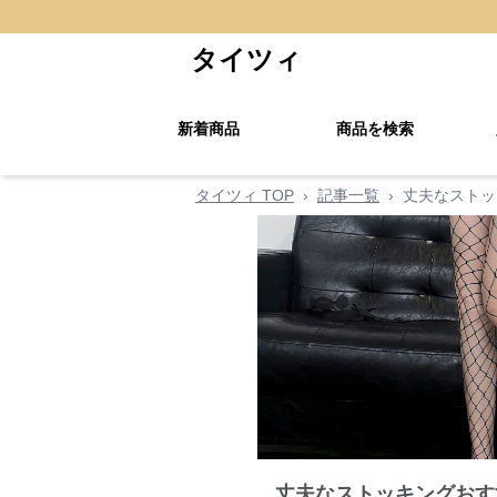
タイツィ
新着商品
商品を検索
タイツィ TOP
›
記事一覧
›
丈夫なストッ
丈夫なストッキングおす