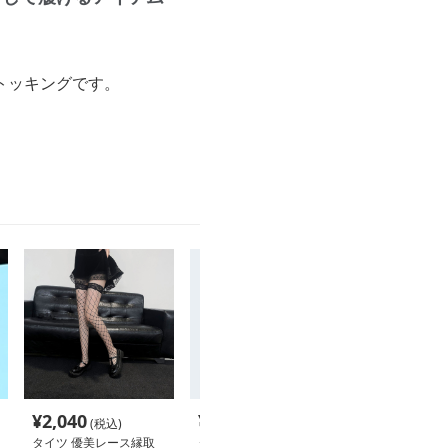
トッキングです。
¥
2,040
¥
4,460
¥
2,300
(税込)
(税込)
(税込
タイツ 優美レース縁取
タイツ あったか極上フ
タイツ あった