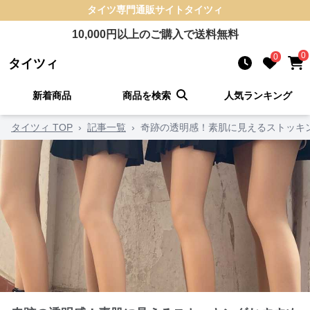
タイツ
専門通販サイト
タイツィ
10,000
円以上のご購入で送料無料
0
0
タイツィ
新着商品
商品を検索
人気ランキング
タイツィ TOP
›
記事一覧
›
奇跡の透明感！素肌に見えるストッキ