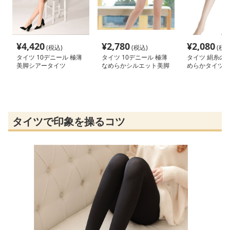
¥
4,420
¥
2,780
¥
2,080
(税込)
(税込)
(税込
タイツ 10デニール 極薄
タイツ 10デニール 極薄
タイツ 絹糸の
美脚シアータイツ
なめらかシルエット美脚
めらかタイツ
タイツ
タイツで印象を操るコツ