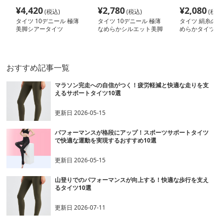
¥
4,420
¥
2,780
¥
2,080
(税込)
(税込)
(税込
タイツ 10デニール 極薄
タイツ 10デニール 極薄
タイツ 絹糸の
美脚シアータイツ
なめらかシルエット美脚
めらかタイツ
タイツ
おすすめ記事一覧
マラソン完走への自信がつく！疲労軽減と快適な走りを支
えるサポートタイツ10選
更新日
2026-05-15
パフォーマンスが格段にアップ！スポーツサポートタイツ
で快適な運動を実現するおすすめ10選
更新日
2026-05-15
山登りでのパフォーマンスが向上する！快適な歩行を支え
るタイツ10選
更新日
2026-07-11