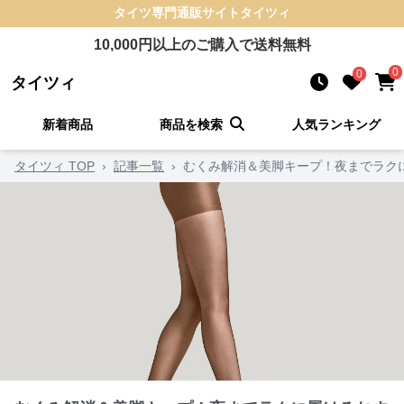
タイツ
専門通販サイト
タイツィ
10,000
円以上のご購入で送料無料
0
0
タイツィ
新着商品
商品を検索
人気ランキング
タイツィ TOP
›
記事一覧
›
むくみ解消＆美脚キープ！夜までラク