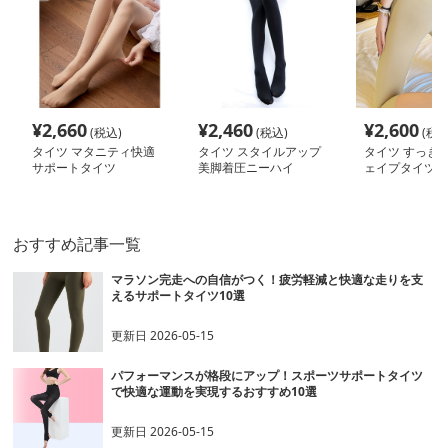
¥
2,660
¥
2,460
¥
2,600
(税込)
(税込)
(税込
タイツ マタニティ快適
タイツ スタイルアップ
タイツ すっき
サポートタイツ
美脚着圧ニーハイ
ェイプタイツ
おすすめ記事一覧
マラソン完走への自信がつく！疲労軽減と快適な走りを支
えるサポートタイツ10選
更新日
2026-05-15
パフォーマンスが格段にアップ！スポーツサポートタイツ
で快適な運動を実現するおすすめ10選
更新日
2026-05-15