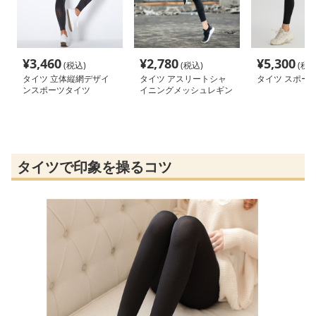
¥
3,460
¥
2,780
¥
5,300
(税込)
(税込)
(税込
タイツ 立体縦網デザイ
タイツ アスリートシャ
タイツ スポー
ンスポーツタイツ
イニングメッシュレギン
ス
タイツで印象を操るコツ