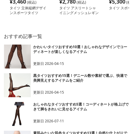
¥
3,460
¥
2,780
¥
5,300
(税込)
(税込)
(税込
タイツ 立体縦網デザイ
タイツ アスリートシャ
タイツ スポー
ンスポーツタイツ
イニングメッシュレギン
ス
おすすめ記事一覧
かわいいタイツおすすめ10選！おしゃれなデザインでコー
ディネートが楽しくなるアイテム
更新日
2026-04-15
黒タイツおすすめ15選！デニール数や素材で選ぶ、快適で
美脚見えするアイテムをご紹介
更新日
2026-04-15
おしゃれなタイツおすすめ5選！コーディネートが格上げで
きて脚をきれいに見せるアイテム
更新日
2026-07-11
素肌みたいな肌色タイツおすすめ13選！自然な仕上がりで