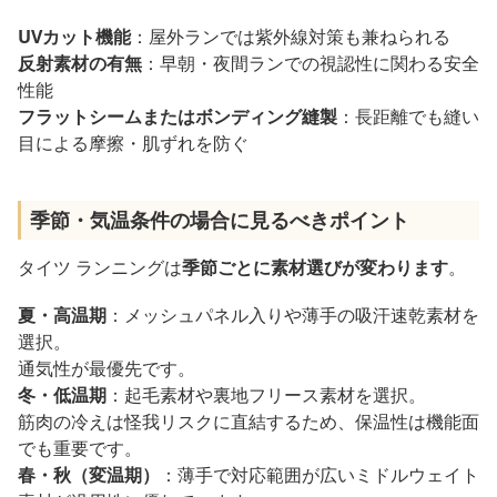
UVカット機能
：屋外ランでは紫外線対策も兼ねられる
反射素材の有無
：早朝・夜間ランでの視認性に関わる安全
性能
フラットシームまたはボンディング縫製
：長距離でも縫い
目による摩擦・肌ずれを防ぐ
季節・気温条件の場合に見るべきポイント
タイツ ランニングは
季節ごとに素材選びが変わります
。
夏・高温期
：メッシュパネル入りや薄手の吸汗速乾素材を
選択。
通気性が最優先です。
冬・低温期
：起毛素材や裏地フリース素材を選択。
筋肉の冷えは怪我リスクに直結するため、保温性は機能面
でも重要です。
春・秋（変温期）
：薄手で対応範囲が広いミドルウェイト