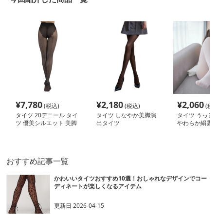
¥
7,780
¥
2,180
¥
2,060
(税込)
(税込)
(税込
タイツ 20デニール タイ
タイツ しなやか美脚演
タイツ うっと
ツ 優美シルエット 美脚
出タイツ
やわらか絹雲
ストッキング
おすすめ記事一覧
かわいいタイツおすすめ10選！おしゃれなデザインでコー
ディネートが楽しくなるアイテム
更新日
2026-04-15