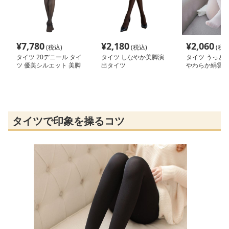
¥
7,780
¥
2,180
¥
2,060
(税込)
(税込)
(税込
タイツ 20デニール タイ
タイツ しなやか美脚演
タイツ うっと
ツ 優美シルエット 美脚
出タイツ
やわらか絹雲
ストッキング
タイツで印象を操るコツ