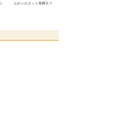
シ
らかシルエット美脚タイ
ツ