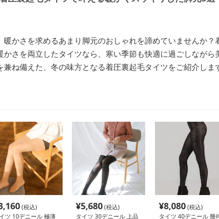
、暖かさを求めるあまり脚元のおしゃれを諦めていませんか？
暖かさを両立したタイツなら、寒い季節も快適に過ごしながら
を兼ね備えた、冬の味方となる着圧裏起毛タイツをご紹介しま
3,160
¥
5,680
¥
8,080
(税込)
(税込)
(税込)
イツ 10デニール 極薄
タイツ 30デニール 上品
タイツ 40デニール 幾