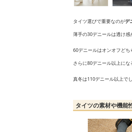
タイツ選びで重要なのが
デ
薄手の30デニールは透け
60デニールはオンオフど
さらに80デニール以上に
真冬は110デニール以上で
タイツの素材や機能