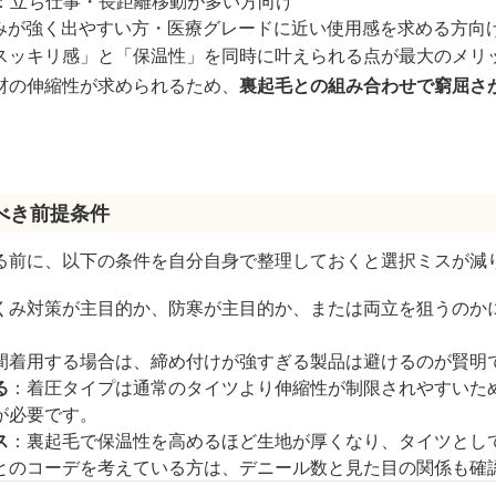
度）：立ち仕事・長距離移動が多い方向け
くみが強く出やすい方・医療グレードに近い使用感を求める方向
スッキリ感」と「保温性」を同時に叶えられる点が最大のメリ
材の伸縮性が求められるため、
裏起毛との組み合わせで窮屈さ
べき前提条件
る前に、以下の条件を自分自身で整理しておくと選択ミスが減
くみ対策が主目的か、防寒が主目的か、または両立を狙うのか
間着用する場合は、締め付けが強すぎる製品は避けるのが賢明
る
：着圧タイプは通常のタイツより伸縮性が制限されやすいた
が必要です。
ス
：裏起毛で保温性を高めるほど生地が厚くなり、タイツとし
とのコーデを考えている方は、デニール数と見た目の関係も確