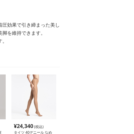
着圧効果で引き締まった美し
美脚を維持できます。
す。
¥
24,340
(税込)
何
タイツ 40デニール なめ