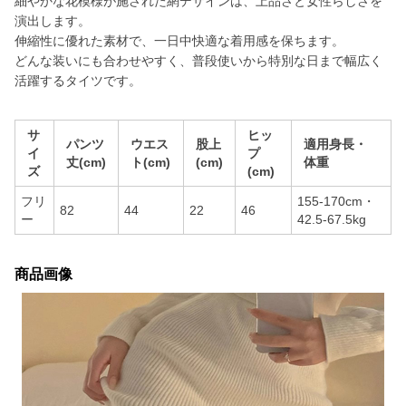
細やかな花模様が施された網デザインは、上品さと女性らしさを
演出します。
伸縮性に優れた素材で、一日中快適な着用感を保ちます。
どんな装いにも合わせやすく、普段使いから特別な日まで幅広く
活躍するタイツです。
サ
ヒッ
パンツ
ウエス
股上
適用身長・
イ
プ
丈(cm)
ト(cm)
(cm)
体重
ズ
(cm)
フリ
155-170cm・
82
44
22
46
ー
42.5-67.5kg
商品画像