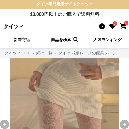
タイツ
専門通販サイト
タイツィ
10,000
円以上のご購入で送料無料
0
0
タイツィ
新着商品
商品を検索
人気ランキング
タイツィ TOP
›
網の一覧
›
タイツ 花柄レースの優美タイツ
Previous slide
Ne