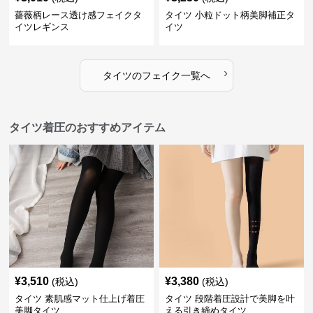
薔薇柄レース透け感フェイクタ
タイツ 小粒ドット柄美脚補正タ
イツレギンス
イツ
›
タイツ
の
フェイク
一覧へ
タイツ着圧のおすすめアイテム
¥
3,510
¥
3,380
(税込)
(税込)
タイツ 素肌感マット仕上げ着圧
タイツ 段階着圧設計で美脚を叶
美脚タイツ
える引き締めタイツ