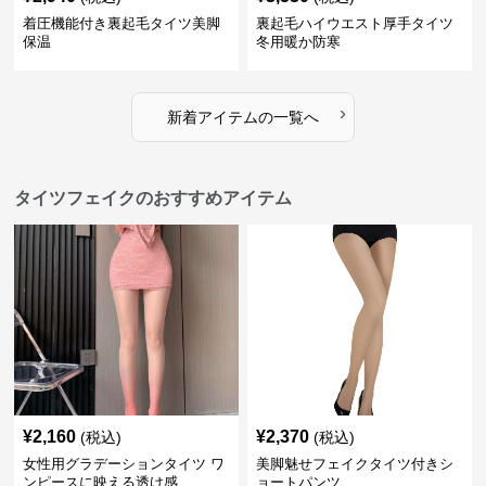
着圧機能付き裏起毛タイツ美脚
裏起毛ハイウエスト厚手タイツ
保温
冬用暖か防寒
›
新着アイテムの一覧へ
タイツフェイクのおすすめアイテム
¥
2,160
¥
2,370
(税込)
(税込)
女性用グラデーションタイツ ワ
美脚魅せフェイクタイツ付きシ
ンピースに映える透け感
ョートパンツ