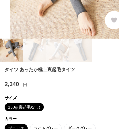
タイツ あったか極上裏起毛タイツ
2,340
円
サイズ
150g(裏起毛なし)
カラー
ブラック
ライトグレー
ダークグレー