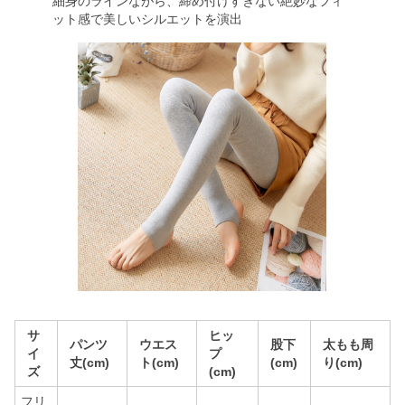
細身のラインながら、締め付けすぎない絶妙なフィ
ット感で美しいシルエットを演出
サ
ヒッ
パンツ
ウエス
股下
太もも周
イ
プ
丈(cm)
ト(cm)
(cm)
り(cm)
ズ
(cm)
フリ