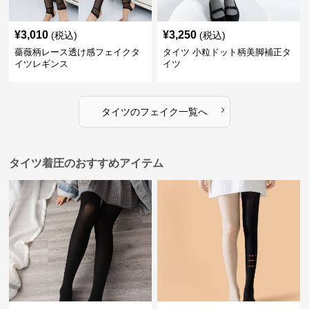
¥
3,010
¥
3,250
(税込)
(税込)
薔薇柄レース透け感フェイクタ
タイツ 小粒ドット柄美脚補正タ
イツレギンス
イツ
›
タイツ
の
フェイク
一覧へ
タイツ着圧のおすすめアイテム