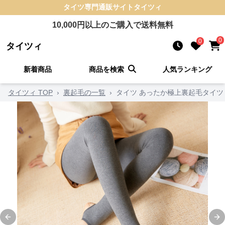
タイツ
専門通販サイト
タイツィ
10,000
円以上のご購入で送料無料
0
0
タイツィ
新着商品
商品を検索
人気ランキング
タイツィ TOP
›
裏起毛の一覧
›
タイツ あったか極上裏起毛タイツ
Previous slide
Ne