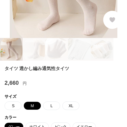
タイツ 透かし編み通気性タイツ
2,660
円
サイズ
S
M
L
XL
カラー
グレー
ホワイト
ピンク
イエロー