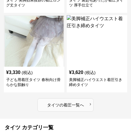
タイツ 美脚効果抜群の着圧ロン
タイツ 裏起毛あったか着圧タイ
グ丈タイツ
ツ 厚手仕立て
¥
3,330
¥
3,620
(税込)
(税込)
子ども用着圧タイツ 春秋向け滑
美脚補正ハイウエスト着圧引き
らかな肌触り
締めタイツ
›
タイツ
の
着圧
一覧へ
タイツ カテゴリ一覧