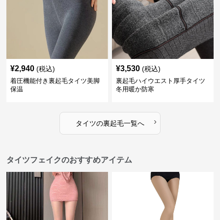
¥
2,940
¥
3,530
(税込)
(税込)
着圧機能付き裏起毛タイツ美脚
裏起毛ハイウエスト厚手タイツ
保温
冬用暖か防寒
›
タイツ
の
裏起毛
一覧へ
タイツフェイクのおすすめアイテム