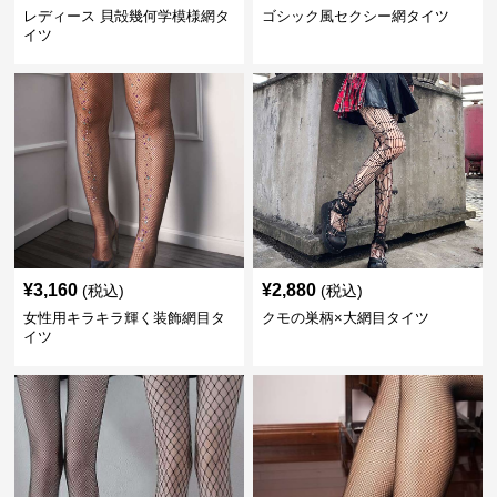
レディース 貝殻幾何学模様網タ
ゴシック風セクシー網タイツ
イツ
¥
3,160
¥
2,880
(税込)
(税込)
女性用キラキラ輝く装飾網目タ
クモの巣柄×大網目タイツ
イツ