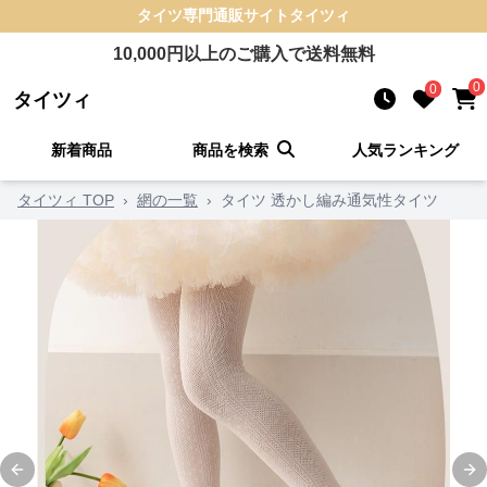
タイツ
専門通販サイト
タイツィ
10,000
円以上のご購入で送料無料
0
0
タイツィ
新着商品
商品を検索
人気ランキング
タイツィ TOP
›
網の一覧
›
タイツ 透かし編み通気性タイツ
Previous slide
Ne