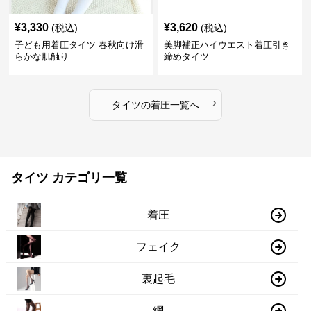
¥
3,330
¥
3,620
(税込)
(税込)
子ども用着圧タイツ 春秋向け滑
美脚補正ハイウエスト着圧引き
らかな肌触り
締めタイツ
›
タイツ
の
着圧
一覧へ
タイツ カテゴリ一覧
着圧
フェイク
裏起毛
網