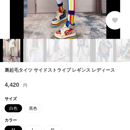
裏起毛タイツ サイドストライプ レギンス レディース
4,420
円
サイズ
白色
黒色
カラー
M
L
XL