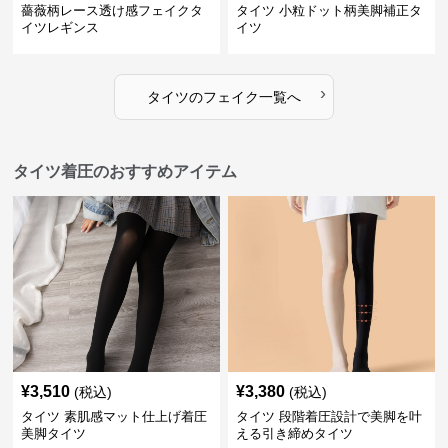
薔薇柄レース透け感フェイクタ
タイツ 小粒ドット柄美脚補正タ
イツレギンス
イツ
›
タイツ
の
フェイク
一覧へ
タイツ着圧のおすすめアイテム
¥
3,510
¥
3,380
(税込)
(税込)
タイツ 素肌感マット仕上げ着圧
タイツ 段階着圧設計で美脚を叶
美脚タイツ
える引き締めタイツ