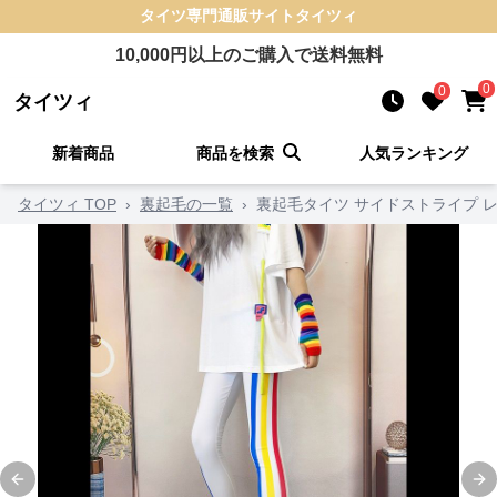
タイツ
専門通販サイト
タイツィ
10,000
円以上のご購入で送料無料
0
0
タイツィ
新着商品
商品を検索
人気ランキング
タイツィ TOP
›
裏起毛の一覧
›
裏起毛タイツ サイドストライプ 
Previous slide
Ne