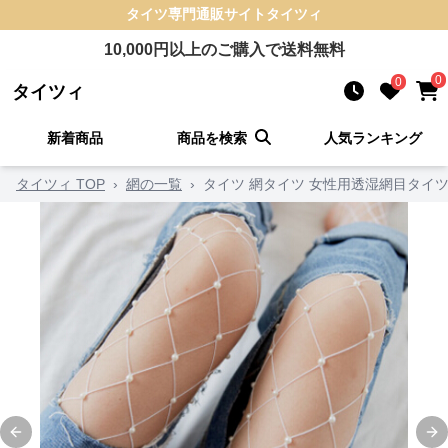
タイツ
専門通販サイト
タイツィ
10,000
円以上のご購入で送料無料
0
0
タイツィ
新着商品
商品を検索
人気ランキング
タイツィ TOP
›
網の一覧
›
タイツ 網タイツ 女性用透湿網目タイ
Previous slide
Ne