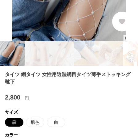
タイツ 網タイツ 女性用透湿網目タイツ薄手ストッキング
靴下
2,800
円
サイズ
黒
肌色
白
カラー