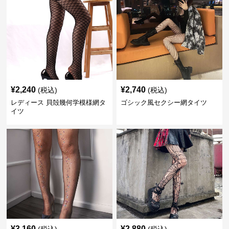
¥
2,240
¥
2,740
(税込)
(税込)
レディース 貝殻幾何学模様網タ
ゴシック風セクシー網タイツ
イツ
¥
3,160
¥
2,880