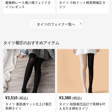
薔薇柄レース透け感フェイクタ
タイツ 小粒ドット柄美脚補正タ
イツレギンス
イツ
›
タイツ
の
フェイク
一覧へ
タイツ着圧のおすすめアイテム
¥
3,510
¥
3,380
(税込)
(税込)
タイツ 素肌感マット仕上げ着圧
タイツ 段階着圧設計で美脚を叶
美脚タイツ
える引き締めタイツ