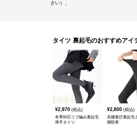
さい）。
タイツ
裏起毛
のおすすめアイ
¥
2,970
¥
2,800
(税込)
(税込)
冬季対応リブ編み裏起毛
高腰着圧裏起毛
厚手タイツ
脚防寒