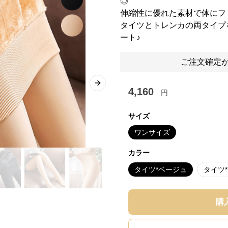
◎
伸縮性に優れた素材で体にフ
タイツとトレンカの両タイプ
ート♪
ご注文確定か
Next slide
4,160
円
サイズ
ワンサイズ
カラー
タイツ*ベージュ
タイツ
購