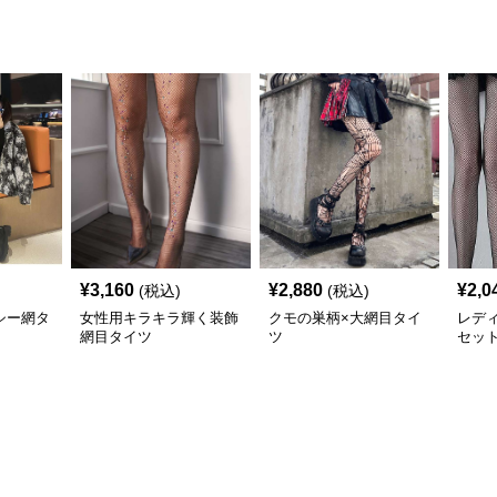
¥
3,160
¥
2,880
¥
2,0
(税込)
(税込)
シー網タ
女性用キラキラ輝く装飾
クモの巣柄×大網目タイ
レディ
網目タイツ
ツ
セッ