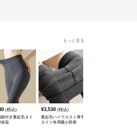
もっと見る
40
¥
3,530
¥
2,280
(税込)
(税込)
(税込)
機能付き裏起毛タイ
裏起毛ハイウエスト厚手
タイツ 高腰着圧裏起毛
脚保温
タイツ冬用暖か防寒
タイツ