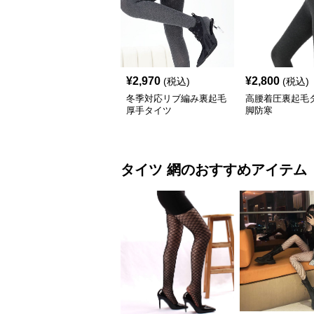
¥
2,970
¥
2,800
(税込)
(税込)
冬季対応リブ編み裏起毛
高腰着圧裏起毛
厚手タイツ
脚防寒
タイツ
網
のおすすめアイテム