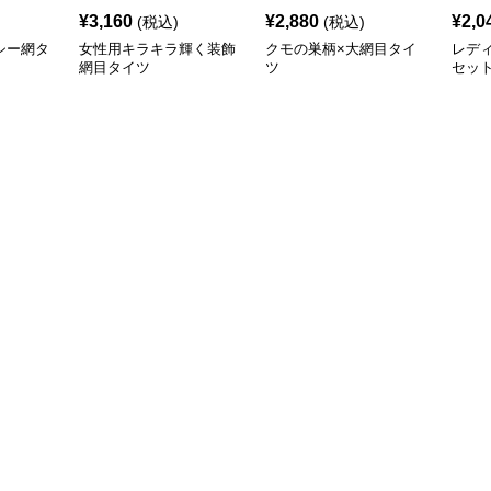
¥
3,160
¥
2,880
¥
2,0
(税込)
(税込)
シー網タ
女性用キラキラ輝く装飾
クモの巣柄×大網目タイ
レディ
網目タイツ
ツ
セッ