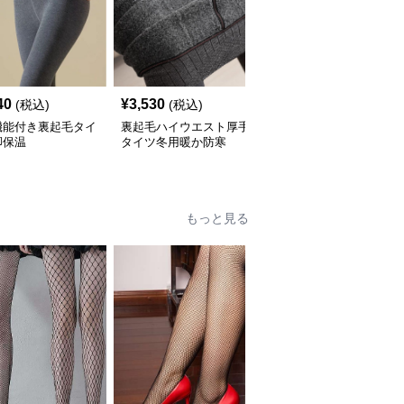
40
¥
3,530
¥
2,280
(税込)
(税込)
(税込)
機能付き裏起毛タイ
裏起毛ハイウエスト厚手
タイツ 高腰着圧裏起毛
脚保温
タイツ冬用暖か防寒
タイツ
もっと見る