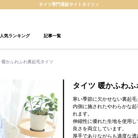
タイツ
専門通販サイト
タイツィ
人気ランキング
記事一覧
 暖かふわふわ裏起毛タイツ
タイツ 暖かふわ
寒い季節に欠かせない裏起毛
内側に施されたやわらかな起
れます。
伸縮性に優れた生地を使用し
良さを両立しています。
厚手でありながらも適度な透