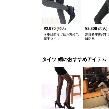
¥
2,970
¥
2,800
(税込)
(税込)
冬季対応リブ編み裏起毛
高腰着圧裏起毛
厚手タイツ
脚防寒
タイツ
網
のおすすめアイテム