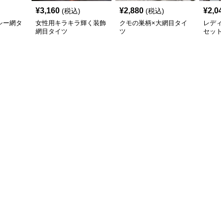
¥
3,160
¥
2,880
¥
2,0
(税込)
(税込)
シー網タ
女性用キラキラ輝く装飾
クモの巣柄×大網目タイ
レディ
網目タイツ
ツ
セッ