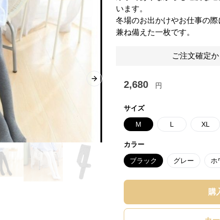
います。
冬場のお出かけやお仕事の際
兼ね備えた一枚です。
ご注文確定か
Next slide
2,680
円
サイズ
M
L
XL
カラー
ブラック
グレー
ホ
購