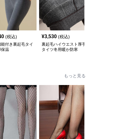
40
¥
3,530
¥
2,280
(税込)
(税込)
(税込)
機能付き裏起毛タイ
裏起毛ハイウエスト厚手
タイツ 高腰着圧裏起毛
脚保温
タイツ冬用暖か防寒
タイツ
もっと見る