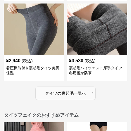
¥
2,940
¥
3,530
(税込)
(税込)
着圧機能付き裏起毛タイツ美脚
裏起毛ハイウエスト厚手タイツ
保温
冬用暖か防寒
›
タイツ
の
裏起毛
一覧へ
タイツフェイクのおすすめアイテム