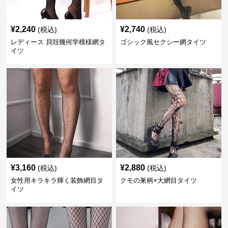
¥
2,240
¥
2,740
(税込)
(税込)
レディース 貝殻幾何学模様網タ
ゴシック風セクシー網タイツ
イツ
¥
3,160
¥
2,880
(税込)
(税込)
女性用キラキラ輝く装飾網目タ
クモの巣柄×大網目タイツ
イツ