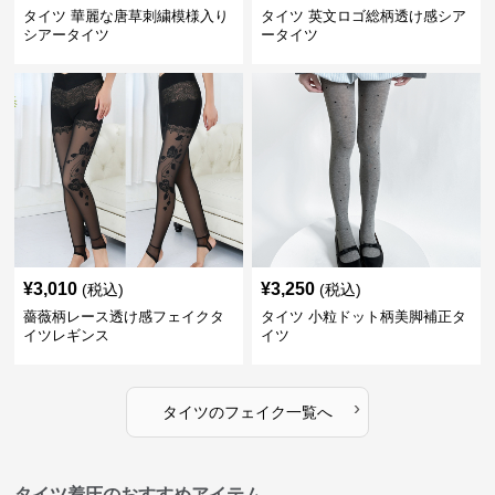
タイツ 華麗な唐草刺繍模様入り
タイツ 英文ロゴ総柄透け感シア
シアータイツ
ータイツ
¥
3,010
¥
3,250
(税込)
(税込)
薔薇柄レース透け感フェイクタ
タイツ 小粒ドット柄美脚補正タ
イツレギンス
イツ
›
タイツ
の
フェイク
一覧へ
タイツ着圧のおすすめアイテム