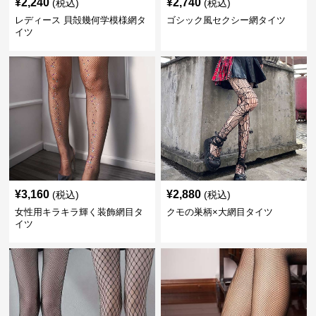
¥
2,240
¥
2,740
(税込)
(税込)
レディース 貝殻幾何学模様網タ
ゴシック風セクシー網タイツ
イツ
¥
3,160
¥
2,880
(税込)
(税込)
女性用キラキラ輝く装飾網目タ
クモの巣柄×大網目タイツ
イツ