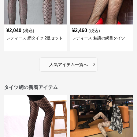
¥
2,040
¥
2,460
(税込)
(税込)
レディース 網タイツ 2足セット
レディース 魅惑の網目タイツ
›
人気アイテム一覧へ
タイツ網の新着アイテム