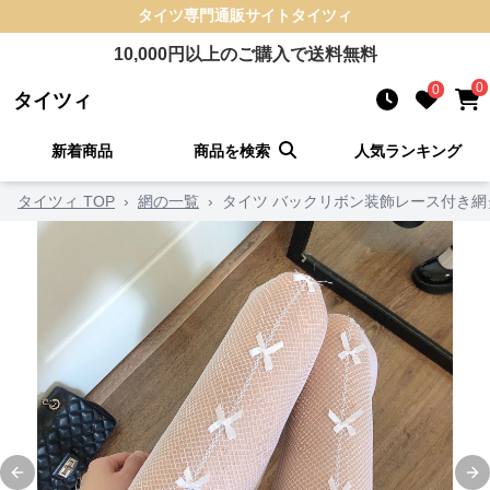
タイツ
専門通販サイト
タイツィ
10,000
円以上のご購入で送料無料
0
0
タイツィ
新着商品
商品を検索
人気ランキング
タイツィ TOP
›
網の一覧
›
タイツ バックリボン装飾レース付き網
Previous slide
Ne