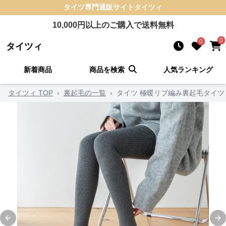
タイツ
専門通販サイト
タイツィ
10,000
円以上のご購入で送料無料
0
0
タイツィ
新着商品
商品を検索
人気ランキング
タイツィ TOP
›
裏起毛の一覧
›
タイツ 極暖リブ編み裏起毛タイツ
Previous slide
Ne