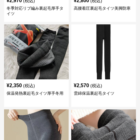
¥
2,970
¥
2,800
(税込)
(税込)
冬季対応リブ編み裏起毛厚手タ
高腰着圧裏起毛タイツ美脚防寒
イツ
¥
2,350
¥
2,570
(税込)
(税込)
保温発熱裏起毛タイツ厚手冬用
雲綿保温裏起毛タイツ