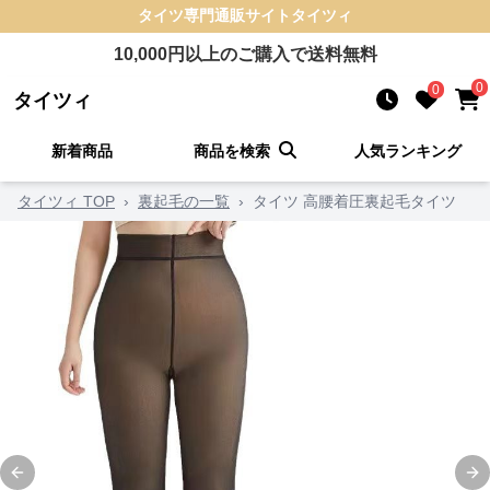
タイツ
専門通販サイト
タイツィ
10,000
円以上のご購入で送料無料
0
0
タイツィ
新着商品
商品を検索
人気ランキング
タイツィ TOP
›
裏起毛の一覧
›
タイツ 高腰着圧裏起毛タイツ
Previous slide
Ne