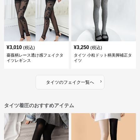
¥
3,010
¥
3,250
(税込)
(税込)
薔薇柄レース透け感フェイクタ
タイツ 小粒ドット柄美脚補正タ
イツレギンス
イツ
›
タイツ
の
フェイク
一覧へ
タイツ着圧のおすすめアイテム