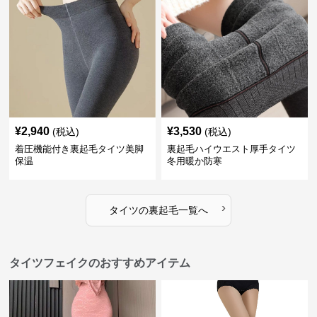
¥
2,940
¥
3,530
(税込)
(税込)
着圧機能付き裏起毛タイツ美脚
裏起毛ハイウエスト厚手タイツ
保温
冬用暖か防寒
›
タイツ
の
裏起毛
一覧へ
タイツフェイクのおすすめアイテム