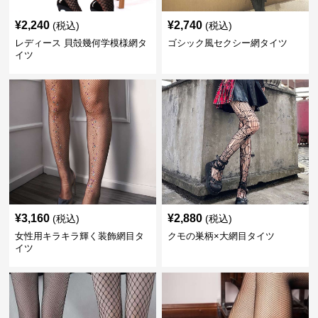
¥
2,240
¥
2,740
(税込)
(税込)
レディース 貝殻幾何学模様網タ
ゴシック風セクシー網タイツ
イツ
¥
3,160
¥
2,880
(税込)
(税込)
女性用キラキラ輝く装飾網目タ
クモの巣柄×大網目タイツ
イツ