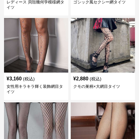
レディース 貝殻幾何学模様網タ
ゴシック風セクシー網タイツ
イツ
¥
3,160
¥
2,880
(税込)
(税込)
女性用キラキラ輝く装飾網目タ
クモの巣柄×大網目タイツ
イツ