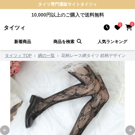
タイツ
専門通販サイト
タイツィ
10,000
円以上のご購入で送料無料
0
0
タイツィ
新着商品
商品を検索
人気ランキング
タイツィ TOP
›
網の一覧
›
花柄レース網タイツ 総柄デザイン
Previous slide
Ne