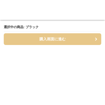
選択中の商品: ブラック
選択中の商品: ブラック
購入画面に進む
購入画面に進む
タイツィ
について