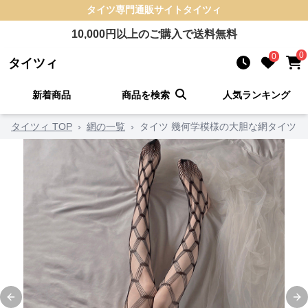
タイツ
専門通販サイト
タイツィ
10,000
円以上のご購入で送料無料
0
0
タイツィ
新着商品
商品を検索
人気ランキング
タイツィ TOP
›
網の一覧
›
タイツ 幾何学模様の大胆な網タイツ
Previous slide
Ne