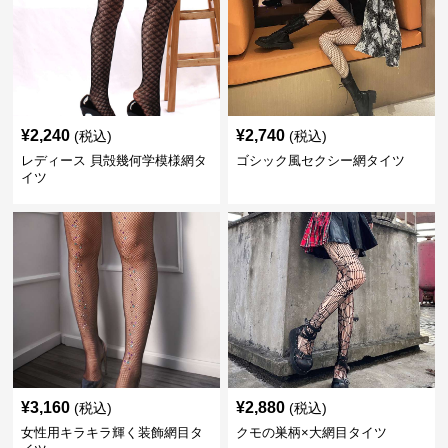
¥
2,240
¥
2,740
(税込)
(税込)
レディース 貝殻幾何学模様網タ
ゴシック風セクシー網タイツ
イツ
¥
3,160
¥
2,880
(税込)
(税込)
女性用キラキラ輝く装飾網目タ
クモの巣柄×大網目タイツ