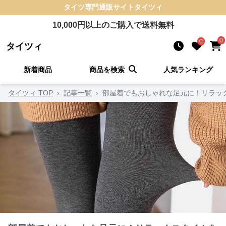
タイツ
専門通販サイト
タイツィ
10,000
円以上のご購入で送料無料
0
0
タイツィ
新着商品
商品を検索
人気ランキング
タイツィ TOP
›
記事一覧
›
部屋着でもおしゃれな足元に！リラッ