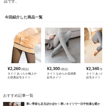
品です。
今回紹介した商品一覧
¥
2,260
¥
2,300
¥
2,340
(税込)
(税込)
(税込
タイツ あったか極上や
タイツ なめらか温感裏
タイツ あった
わ肌裏起毛タイツ
起毛タイツ
起毛タイツ
おすすめ記事一覧
寒い季節も足元ぽかぽか！厚いタイツで一日中快適な暖か