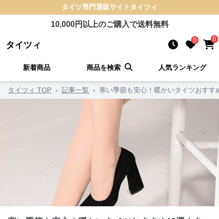
タイツ
専門通販サイト
タイツィ
10,000
円以上のご購入で送料無料
0
0
タイツィ
新着商品
商品を検索
人気ランキング
タイツィ TOP
›
記事一覧
›
寒い季節も安心！暖かいタイツおすす