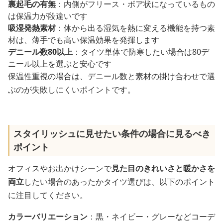
裏起毛の有無
：内側がフリース・ボア状になっているもの
は保温力が段違いです
吸湿発熱素材
：体から出る湿気を熱に変える機能を持つ素
材は、薄手でも高い保温効果を発揮します
デニール数80以上
：タイツ単体で防寒したい場合は80デ
ニール以上を選ぶと安心です
保温性重視の場合は、デニール数と素材の掛け合わせで選
ぶのが失敗しにくいポイントです。
スタイリッシュに見せたい条件の場合に見るべき
ポイント
オフィスやお出かけシーンで
見た目のきれいさと暖かさを
両立
したい場合のあったかタイツ選びは、以下のポイント
に注目してください。
カラーバリエーション
：黒・ネイビー・グレーなどコーデ