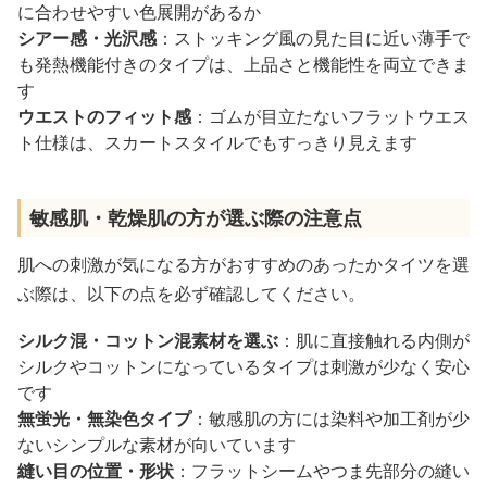
に合わせやすい色展開があるか
シアー感・光沢感
：ストッキング風の見た目に近い薄手で
も発熱機能付きのタイプは、上品さと機能性を両立できま
す
ウエストのフィット感
：ゴムが目立たないフラットウエス
ト仕様は、スカートスタイルでもすっきり見えます
敏感肌・乾燥肌の方が選ぶ際の注意点
肌への刺激が気になる方がおすすめのあったかタイツを選
ぶ際は、以下の点を必ず確認してください。
シルク混・コットン混素材を選ぶ
：肌に直接触れる内側が
シルクやコットンになっているタイプは刺激が少なく安心
です
無蛍光・無染色タイプ
：敏感肌の方には染料や加工剤が少
ないシンプルな素材が向いています
縫い目の位置・形状
：フラットシームやつま先部分の縫い