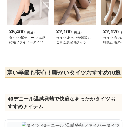
¥
6,400
¥
2,100
¥
2,120
(税込)
(税込)
(税込
タイツ 40デニール 温感
タイツ あったか贅沢も
タイツ 冬のぬく
発熱ファイバータイツ
こもこ裏起毛タイツ
細裏起毛タイツ
寒い季節も安心！暖かいタイツおすすめ10選
40デニール温感発熱で快適なあったかタイツお
すすめアイテム