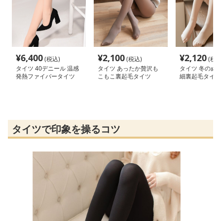
¥
6,400
¥
2,100
¥
2,120
(税込)
(税込)
(税込
タイツ 40デニール 温感
タイツ あったか贅沢も
タイツ 冬のぬく
発熱ファイバータイツ
こもこ裏起毛タイツ
細裏起毛タイツ
タイツで印象を操るコツ