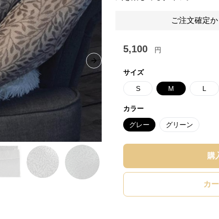
ご注文確定か
5,100
円
Next slide
サイズ
S
M
L
カラー
グレー
グリーン
購
カー