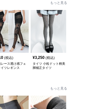
もっと見る
10
¥
3,250
¥
6,350
(税込)
(税込)
(税込)
柄レース透け感フェ
タイツ 小粒ドット柄美
子供用フェイクタイツ裏
タイツレギンス
脚補正タイツ
起毛加絢レギンス２足組
もっと見る