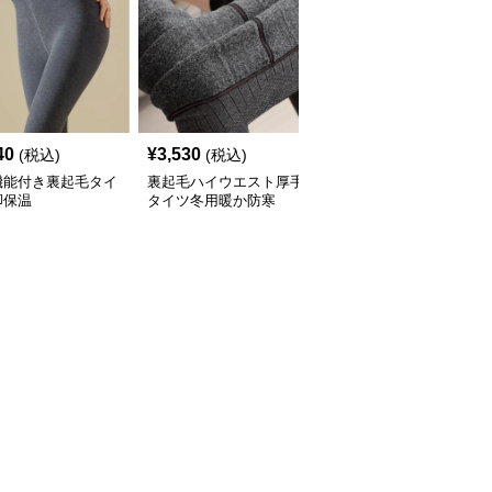
40
¥
3,530
¥
2,280
(税込)
(税込)
(税込)
機能付き裏起毛タイ
裏起毛ハイウエスト厚手
タイツ 高腰着圧裏起毛
脚保温
タイツ冬用暖か防寒
タイツ