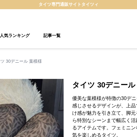
タイツ
専門通販サイト
タイツィ
人気ランキング
記事一覧
ツ 30デニール 葉模様
タイツ 30デニール
優美な葉模様が特徴の30デ
感じさせるデザインが、上品
け感が魅力を引き立て、脚元
ら特別なシーンまで幅広く活
るアイテムです。フェミニン
気を楽しめるタイツ。