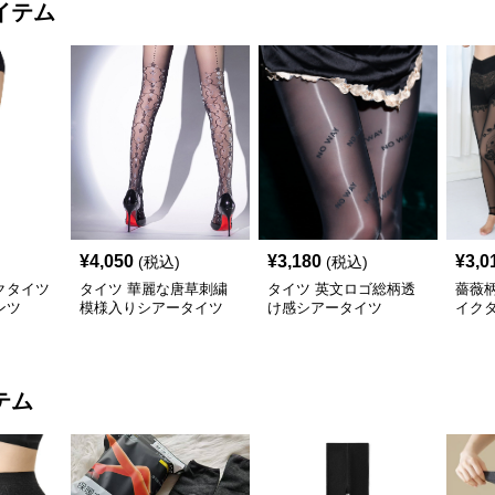
イテム
¥
4,050
¥
3,180
¥
3,0
(税込)
(税込)
クタイツ
タイツ 華麗な唐草刺繍
タイツ 英文ロゴ総柄透
薔薇
ンツ
模様入りシアータイツ
け感シアータイツ
イク
テム