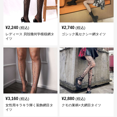
¥
2,240
¥
2,740
(税込)
(税込)
レディース 貝殻幾何学模様網タ
ゴシック風セクシー網タイツ
イツ
¥
3,160
¥
2,880
(税込)
(税込)
女性用キラキラ輝く装飾網目タ
クモの巣柄×大網目タイツ
イツ