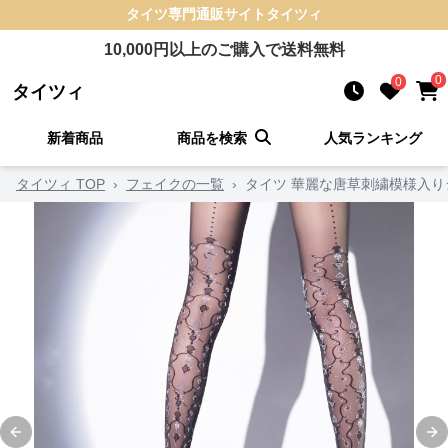
タイツ
専門通販サイト
タイツィ
10,000
円以上のご購入で送料無料
0
0
タイツィ
新着商品
商品を検索
人気ランキング
タイツィ TOP
›
フェイクの一覧
›
タイツ 華麗な唐草刺繍模様入り
Previous slide
Ne