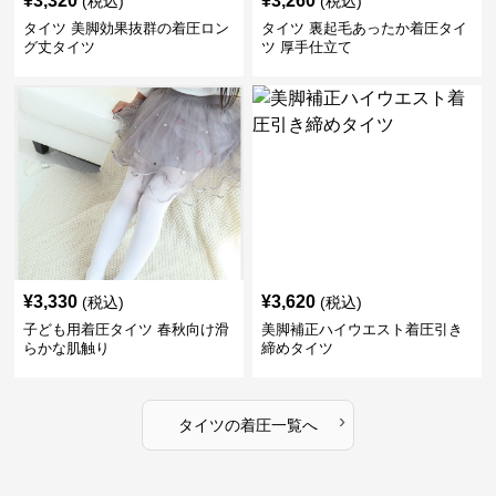
¥
3,320
¥
3,260
(税込)
(税込)
タイツ 美脚効果抜群の着圧ロン
タイツ 裏起毛あったか着圧タイ
グ丈タイツ
ツ 厚手仕立て
¥
3,330
¥
3,620
(税込)
(税込)
子ども用着圧タイツ 春秋向け滑
美脚補正ハイウエスト着圧引き
らかな肌触り
締めタイツ
›
タイツ
の
着圧
一覧へ