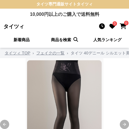
タイツ
専門通販サイト
タイツィ
10,000
円以上のご購入で送料無料
0
0
タイツィ
新着商品
商品を検索
人気ランキング
タイツィ TOP
›
フェイクの一覧
›
タイツ 40デニール シルエット
Previous slide
Ne