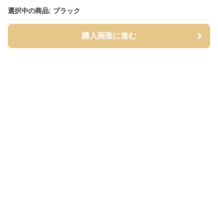
選択中の商品: ブラック
選択中の商品: ブラック
購入画面に進む
購入画面に進む
タイツィ
について
会社概要
利用規約