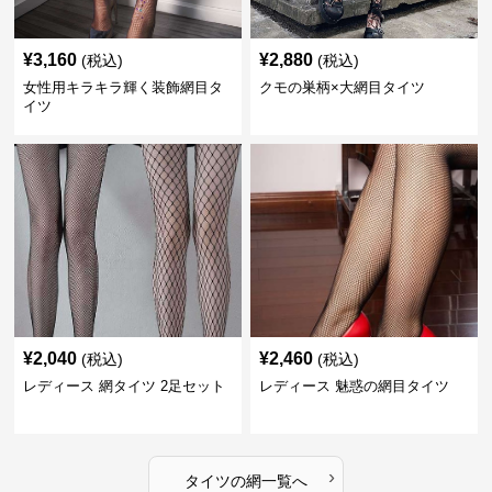
¥
3,160
¥
2,880
(税込)
(税込)
女性用キラキラ輝く装飾網目タ
クモの巣柄×大網目タイツ
イツ
¥
2,040
¥
2,460
(税込)
(税込)
レディース 網タイツ 2足セット
レディース 魅惑の網目タイツ
›
タイツ
の
網
一覧へ