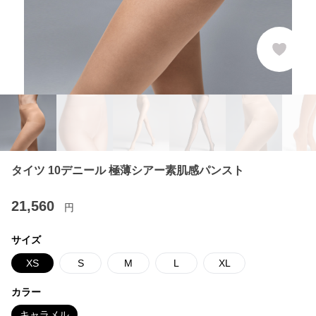
タイツ 10デニール 極薄シアー素肌感パンスト
21,560
円
サイズ
XS
S
M
L
XL
カラー
キャラメル