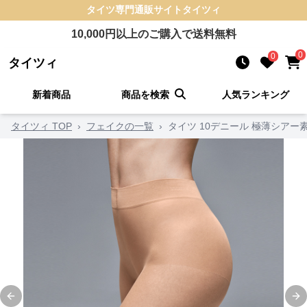
タイツ
専門通販サイト
タイツィ
10,000
円以上のご購入で送料無料
0
0
タイツィ
新着商品
商品を検索
人気ランキング
タイツィ TOP
›
フェイクの一覧
›
タイツ 10デニール 極薄シアー
Previous slide
Ne