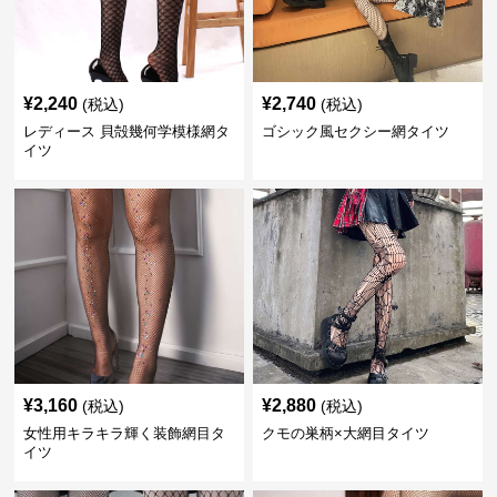
¥
2,240
¥
2,740
(税込)
(税込)
レディース 貝殻幾何学模様網タ
ゴシック風セクシー網タイツ
イツ
¥
3,160
¥
2,880
(税込)
(税込)
女性用キラキラ輝く装飾網目タ
クモの巣柄×大網目タイツ
イツ