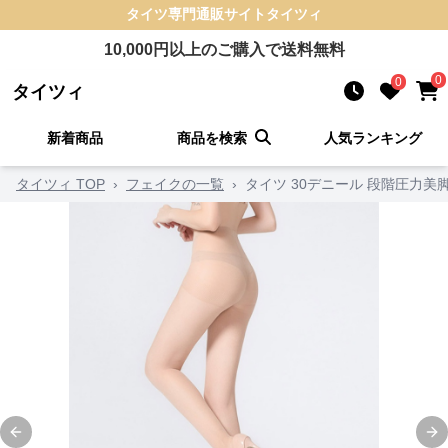
タイツ
専門通販サイト
タイツィ
10,000
円以上のご購入で送料無料
0
0
タイツィ
新着商品
商品を検索
人気ランキング
タイツィ TOP
›
フェイクの一覧
›
タイツ 30デニール 段階圧力美
Previous slide
Ne