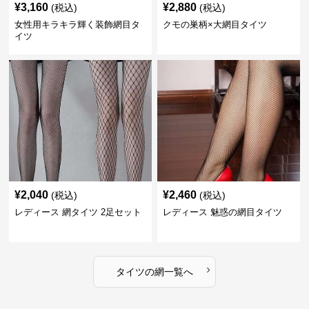
¥
3,160
¥
2,880
(税込)
(税込)
女性用キラキラ輝く装飾網目タ
クモの巣柄×大網目タイツ
イツ
¥
2,040
¥
2,460
(税込)
(税込)
レディース 網タイツ 2足セット
レディース 魅惑の網目タイツ
›
タイツ
の
網
一覧へ