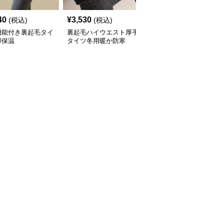
40
¥
3,530
¥
2,280
(税込)
(税込)
(税込)
機能付き裏起毛タイ
裏起毛ハイウエスト厚手
タイツ 高腰着圧裏起毛
脚保温
タイツ冬用暖か防寒
タイツ