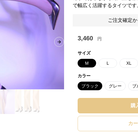
で幅広く活躍するタイツです
ご注文確定か
3,460
円
Next slide
サイズ
M
L
XL
カラー
ブラック
グレー
ブ
購
カー