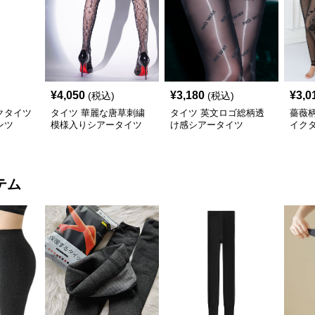
¥
4,050
¥
3,180
¥
3,0
(税込)
(税込)
クタイツ
タイツ 華麗な唐草刺繍
タイツ 英文ロゴ総柄透
薔薇
ンツ
模様入りシアータイツ
け感シアータイツ
イク
テム