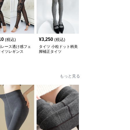
10
¥
3,250
¥
6,350
(税込)
(税込)
(税込)
柄レース透け感フェ
タイツ 小粒ドット柄美
子供用フェイクタイツ裏
タイツレギンス
脚補正タイツ
起毛加絢レギンス２足組
もっと見る