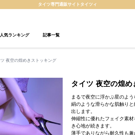
タイツ
専門通販サイト
タイツィ
人気ランキング
記事一覧
ツ 夜空の煌めきストッキング
タイツ 夜空の煌
まるで夜空に浮かぶ星のよう
絹のような滑らかな肌触りと
出します。
伸縮性に優れたフェイク素材
き心地が続きます。
薄手でありながら耐久性も兼