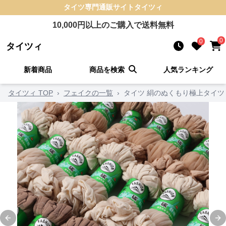
タイツ
専門通販サイト
タイツィ
10,000
円以上のご購入で送料無料
0
0
タイツィ
新着商品
商品を検索
人気ランキング
タイツィ TOP
›
フェイクの一覧
›
タイツ 絹のぬくもり極上タイツ
Previous slide
Ne