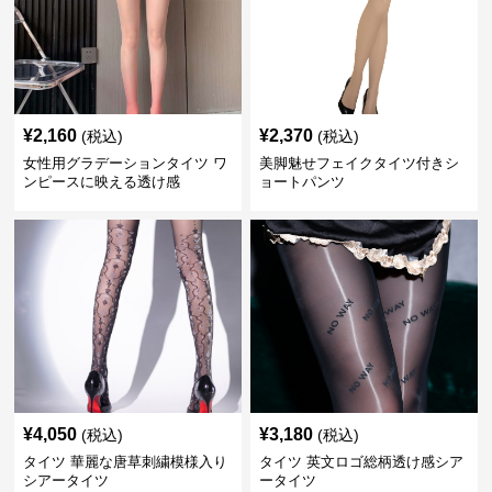
¥
2,160
¥
2,370
(税込)
(税込)
女性用グラデーションタイツ ワ
美脚魅せフェイクタイツ付きシ
ンピースに映える透け感
ョートパンツ
¥
4,050
¥
3,180
(税込)
(税込)
タイツ 華麗な唐草刺繍模様入り
タイツ 英文ロゴ総柄透け感シア
シアータイツ
ータイツ