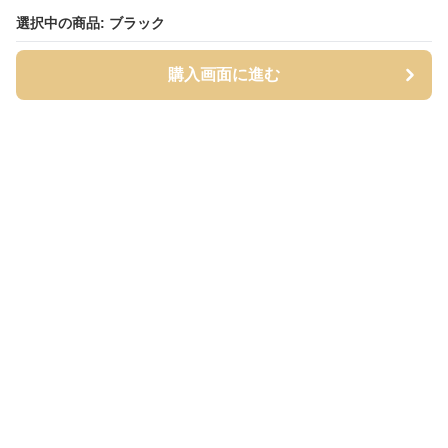
選択中の商品: ブラック
選択中の商品: ブラック
購入画面に進む
購入画面に進む
タイツィ
について
会社概要
利用規約