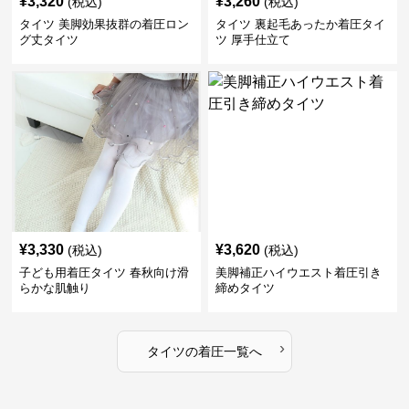
¥
3,320
¥
3,260
(税込)
(税込)
タイツ 美脚効果抜群の着圧ロン
タイツ 裏起毛あったか着圧タイ
グ丈タイツ
ツ 厚手仕立て
¥
3,330
¥
3,620
(税込)
(税込)
子ども用着圧タイツ 春秋向け滑
美脚補正ハイウエスト着圧引き
らかな肌触り
締めタイツ
›
タイツ
の
着圧
一覧へ