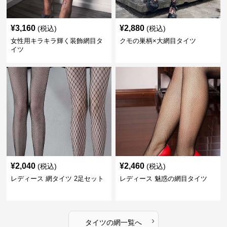
¥
3,160
¥
2,880
(税込)
(税込)
女性用キラキラ輝く装飾網目タ
クモの巣柄×大網目タイツ
イツ
¥
2,040
¥
2,460
(税込)
(税込)
レディース 網タイツ 2足セット
レディース 魅惑の網目タイツ
›
タイツ
の
網
一覧へ