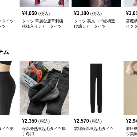
¥
4,050
¥
3,180
¥
3,0
(税込)
(税込)
クタイツ
タイツ 華麗な唐草刺繍
タイツ 英文ロゴ総柄透
薔薇
ンツ
模様入りシアータイツ
け感シアータイツ
イク
テム
¥
2,350
¥
2,570
¥
2,9
(税込)
(税込)
タイツ美
保温発熱裏起毛タイツ厚
雲綿保温裏起毛タイツ
着圧
手冬用
ツ美