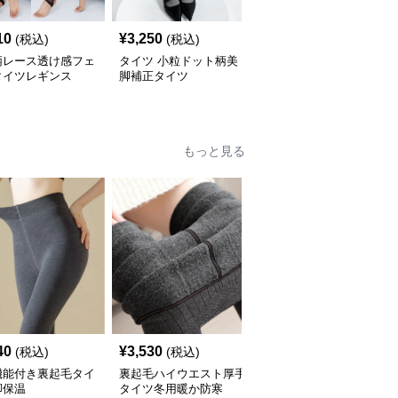
10
¥
3,250
¥
6,350
(税込)
(税込)
(税込)
柄レース透け感フェ
タイツ 小粒ドット柄美
子供用フェイクタイツ裏
タイツレギンス
脚補正タイツ
起毛加絢レギンス２足組
もっと見る
40
¥
3,530
¥
2,280
(税込)
(税込)
(税込)
機能付き裏起毛タイ
裏起毛ハイウエスト厚手
タイツ 高腰着圧裏起毛
脚保温
タイツ冬用暖か防寒
タイツ