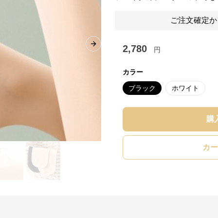
ご注文確定か
2,780
Next slide
円
カラー
ブラック
ホワイト
購
カー