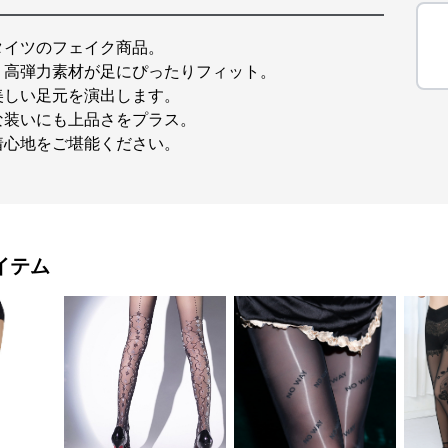
タイツのフェイク商品。
、高弾力素材が足にぴったりフィット。
美しい足元を演出します。
な装いにも上品さをプラス。
着心地をご堪能ください。
イテム