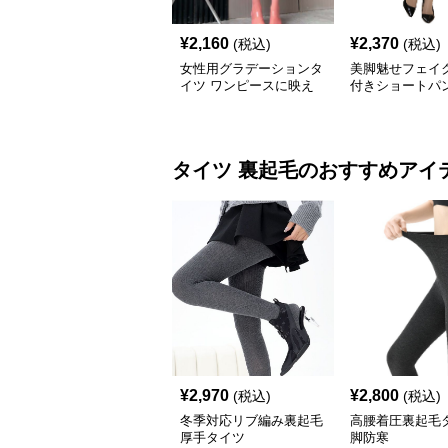
¥
2,160
¥
2,370
(税込)
(税込)
女性用グラデーションタ
美脚魅せフェイ
イツ ワンピースに映え
付きショートパ
る透け感
タイツ
裏起毛
のおすすめアイ
¥
2,970
¥
2,800
(税込)
(税込)
冬季対応リブ編み裏起毛
高腰着圧裏起毛
厚手タイツ
脚防寒