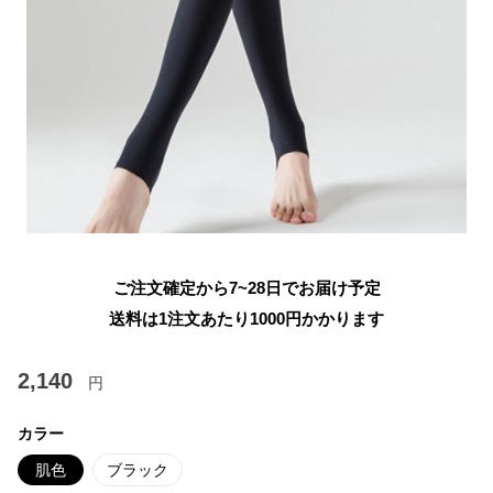
ご注文確定から7~28日でお届け予定
送料は1注文あたり
1000
円かかります
2,140
円
カラー
肌色
ブラック