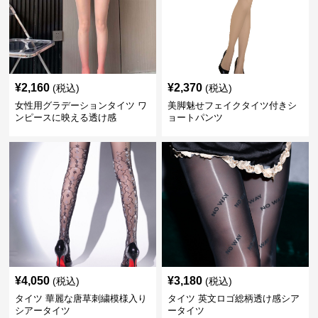
¥
2,160
¥
2,370
(税込)
(税込)
女性用グラデーションタイツ ワ
美脚魅せフェイクタイツ付きシ
ンピースに映える透け感
ョートパンツ
¥
4,050
¥
3,180
(税込)
(税込)
タイツ 華麗な唐草刺繍模様入り
タイツ 英文ロゴ総柄透け感シア
シアータイツ
ータイツ