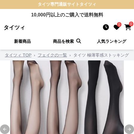
タイツ
専門通販サイト
タイツィ
10,000
円以上のご購入で送料無料
0
0
タイツィ
新着商品
商品を検索
人気ランキング
タイツィ TOP
›
フェイクの一覧
›
タイツ 極薄零感ストッキング
Previous slide
Ne