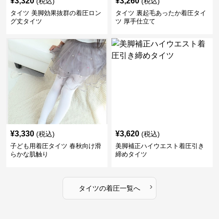
¥
3,320
¥
3,260
(税込)
(税込)
タイツ 美脚効果抜群の着圧ロン
タイツ 裏起毛あったか着圧タイ
グ丈タイツ
ツ 厚手仕立て
¥
3,330
¥
3,620
(税込)
(税込)
子ども用着圧タイツ 春秋向け滑
美脚補正ハイウエスト着圧引き
らかな肌触り
締めタイツ
›
タイツ
の
着圧
一覧へ