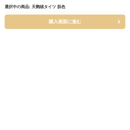
選択中の商品: 天鹅绒タイツ 肌色
選択中の商品: 天鹅绒タイツ 肌色
購入画面に進む
購入画面に進む
タイツィ
について
会社概要
利用規約