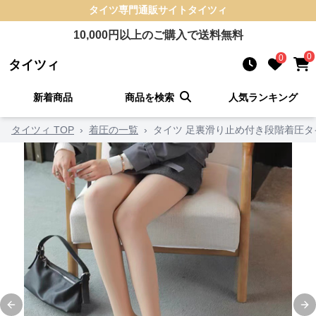
タイツ
専門通販サイト
タイツィ
10,000
円以上のご購入で送料無料
0
0
タイツィ
新着商品
商品を検索
人気ランキング
タイツィ TOP
›
着圧の一覧
›
タイツ 足裏滑り止め付き段階着圧タ
Previous slide
Ne