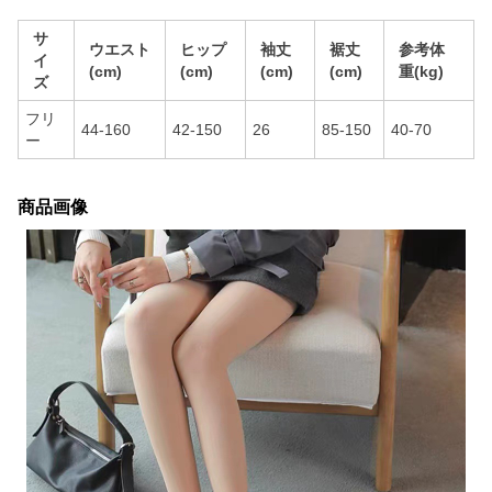
サ
ウエスト
ヒップ
袖丈
裾丈
参考体
イ
(cm)
(cm)
(cm)
(cm)
重(kg)
ズ
フリ
44-160
42-150
26
85-150
40-70
ー
商品画像