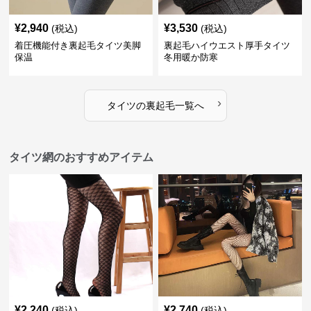
¥
2,940
¥
3,530
(税込)
(税込)
着圧機能付き裏起毛タイツ美脚
裏起毛ハイウエスト厚手タイツ
保温
冬用暖か防寒
›
タイツ
の
裏起毛
一覧へ
タイツ網のおすすめアイテム
¥
2,240
¥
2,740
(税込)
(税込)