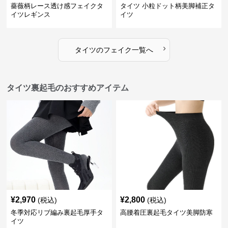
薔薇柄レース透け感フェイクタ
タイツ 小粒ドット柄美脚補正タ
イツレギンス
イツ
›
タイツ
の
フェイク
一覧へ
タイツ裏起毛のおすすめアイテム
¥
2,970
¥
2,800
(税込)
(税込)
冬季対応リブ編み裏起毛厚手タ
高腰着圧裏起毛タイツ美脚防寒
イツ