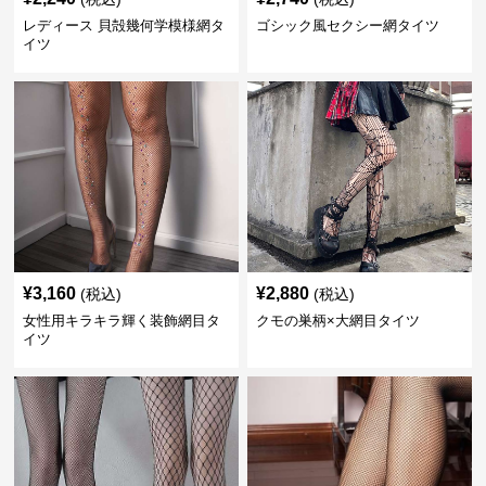
レディース 貝殻幾何学模様網タ
ゴシック風セクシー網タイツ
イツ
¥
3,160
¥
2,880
(税込)
(税込)
女性用キラキラ輝く装飾網目タ
クモの巣柄×大網目タイツ
イツ